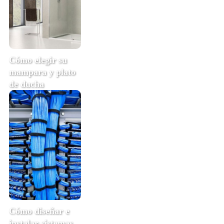
Cómo elegir su
mampara y plato
de ducha
Cómo diseñar e
instalar sistemas