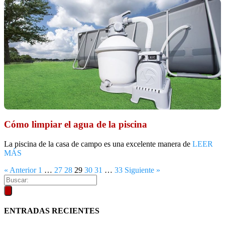
Cómo limpiar el agua de la piscina
La piscina de la casa de campo es una excelente manera de
LEER
MÁS
« Anterior
1
…
27
28
29
30
31
…
33
Siguiente »
ENTRADAS RECIENTES