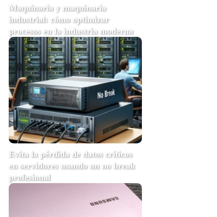
Maquinaria y maquinaria
industrial: cómo optimizar
procesos en la industria moderna
Evita la pérdida de datos críticos
en servidores usando un no break
profesional