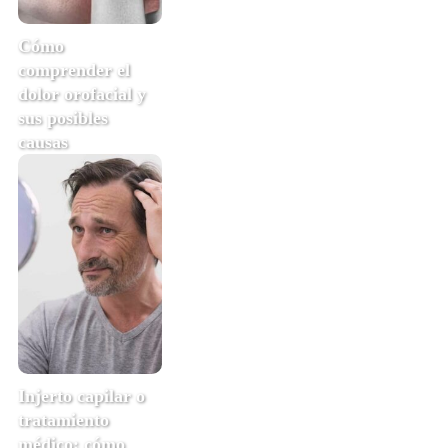
Cómo
comprender el
dolor orofacial y
sus posibles
causas
Injerto capilar o
tratamiento
médico: cómo