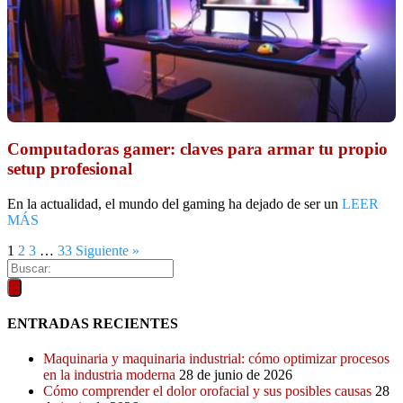
Computadoras gamer: claves para armar tu propio
setup profesional
En la actualidad, el mundo del gaming ha dejado de ser un
LEER
MÁS
1
2
3
…
33
Siguiente »
ENTRADAS RECIENTES
Maquinaria y maquinaria industrial: cómo optimizar procesos
en la industria moderna
28 de junio de 2026
Cómo comprender el dolor orofacial y sus posibles causas
28