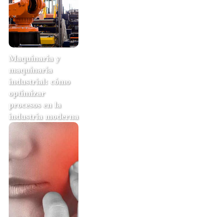
Maquinaria y
maquinaria
industrial: cómo
optimizar
procesos en la
industria moderna