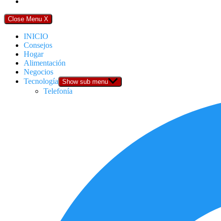
Close Menu
X
INICIO
Consejos
Hogar
Alimentación
Negocios
Tecnología
Show sub menu
Telefonía