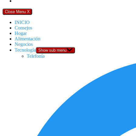
Close Menu
X
INICIO
Consejos
Hogar
Alimentación
Negocios
Tecnología
Show sub menu
Telefonía