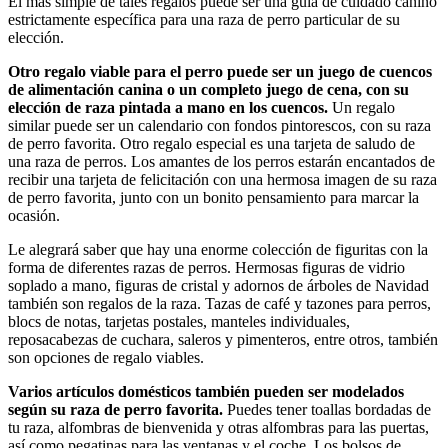
El más simple de tales regalos puede ser una guía de cuidado canino
estrictamente específica para una raza de perro particular de su
elección.
Otro regalo viable para el perro puede ser un juego de cuencos
de alimentación canina o un completo juego de cena, con su
elección de raza pintada a mano en los cuencos.
Un regalo
similar puede ser un calendario con fondos pintorescos, con su raza
de perro favorita. Otro regalo especial es una tarjeta de saludo de
una raza de perros. Los amantes de los perros estarán encantados de
recibir una tarjeta de felicitación con una hermosa imagen de su raza
de perro favorita, junto con un bonito pensamiento para marcar la
ocasión.
Le alegrará saber que hay una enorme colección de figuritas con la
forma de diferentes razas de perros. Hermosas figuras de vidrio
soplado a mano, figuras de cristal y adornos de árboles de Navidad
también son regalos de la raza. Tazas de café y tazones para perros,
blocs de notas, tarjetas postales, manteles individuales,
reposacabezas de cuchara, saleros y pimenteros, entre otros, también
son opciones de regalo viables.
Varios artículos domésticos también pueden ser modelados
según su raza de perro favorita.
Puedes tener toallas bordadas de
tu raza, alfombras de bienvenida y otras alfombras para las puertas,
así como pegatinas para las ventanas y el coche. Los bolsos de