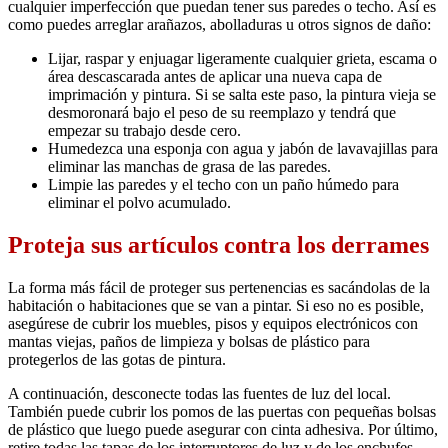
cualquier imperfección que puedan tener sus paredes o techo. Así es
como puedes arreglar arañazos, abolladuras u otros signos de daño:
Lijar, raspar y enjuagar ligeramente cualquier grieta, escama o
área descascarada antes de aplicar una nueva capa de
imprimación y pintura. Si se salta este paso, la pintura vieja se
desmoronará bajo el peso de su reemplazo y tendrá que
empezar su trabajo desde cero.
Humedezca una esponja con agua y jabón de lavavajillas para
eliminar las manchas de grasa de las paredes.
Limpie las paredes y el techo con un paño húmedo para
eliminar el polvo acumulado.
Proteja sus artículos contra los derrames
La forma más fácil de proteger sus pertenencias es sacándolas de la
habitación o habitaciones que se van a pintar. Si eso no es posible,
asegúrese de cubrir los muebles, pisos y equipos electrónicos con
mantas viejas, paños de limpieza y bolsas de plástico para
protegerlos de las gotas de pintura.
A continuación, desconecte todas las fuentes de luz del local.
También puede cubrir los pomos de las puertas con pequeñas bolsas
de plástico que luego puede asegurar con cinta adhesiva. Por último,
retire todas las tapas de los interruptores de luz y de los enchufes –