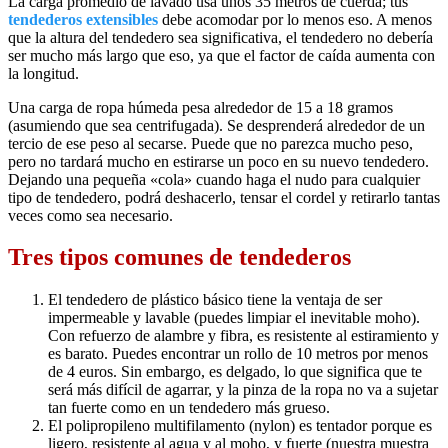
La carga promedio de lavado usa unos 35 metros de cuerda; tus
tendederos extensibles
debe acomodar por lo menos eso. A menos
que la altura del tendedero sea significativa, el tendedero no debería
ser mucho más largo que eso, ya que el factor de caída aumenta con
la longitud.
Una carga de ropa húmeda pesa alrededor de 15 a 18 gramos
(asumiendo que sea centrifugada). Se desprenderá alrededor de un
tercio de ese peso al secarse. Puede que no parezca mucho peso,
pero no tardará mucho en estirarse un poco en su nuevo tendedero.
Dejando una pequeña «cola» cuando haga el nudo para cualquier
tipo de tendedero, podrá deshacerlo, tensar el cordel y retirarlo tantas
veces como sea necesario.
Tres tipos comunes de tendederos
El tendedero de plástico básico tiene la ventaja de ser
impermeable y lavable (puedes limpiar el inevitable moho).
Con refuerzo de alambre y fibra, es resistente al estiramiento y
es barato. Puedes encontrar un rollo de 10 metros por menos
de 4 euros. Sin embargo, es delgado, lo que significa que te
será más difícil de agarrar, y la pinza de la ropa no va a sujetar
tan fuerte como en un tendedero más grueso.
El polipropileno multifilamento (nylon) es tentador porque es
ligero, resistente al agua y al moho, y fuerte (nuestra muestra