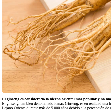
El ginseng es considerado la hierba oriental más popular y ha ma
El ginseng, también denominado Panax Ginseng, es en realidad una hie
Lejano Oriente durante más de 5.000 años debido a la percepción de qu